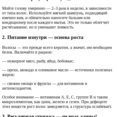
Мойте голову умеренно — 2–3 раза в неделю, в зависимости
от типа волос. Используйте мягкий шампунь, подходящий
именно вам, и обязательно наносите бальзам или
кондиционер после каждого мытья. Это не только облегчит
расчёсывание, но и уменьшит ломкость.
2. Питание изнутри — основа роста
Волосы — это прежде всего кератин, а значит, им необходим
белок. Включайте в рацион:
— нежирное мясо, рыбу, яйца, бобовые;
— орехи, авокадо и оливковое масло — источники полезных
жиров;
— свежие овощи и фрукты — для витаминов и
антиоксидантов.
Особое внимание — витаминам А, Е, С, группе B и таким
микроэлементам, как цинк, железо и селен. При дефиците
этих веществ рост волос замедляется, а структура ослабевает.
3. Регулярная стрижка — не враг длины!