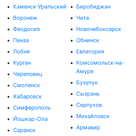
Каменск-Уральский
Биробиджан
Воронеж
Чита
Феодосия
Новочебоксарск
Пенза
Обнинск
Лобня
Евпатория
Курган
Комсомольск-на-
Амуре
Череповец
Бузулук
Смоленск
Сызрань
Хабаровск
Серпухов
Симферополь
Михайловск
Йошкар-Ола
Армавир
Саранск