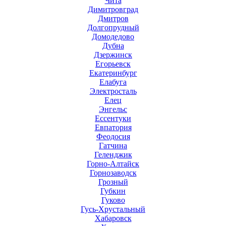
Чита
Димитровград
Дмитров
Долгопрудный
Домодедово
Дубна
Дзержинск
Егорьевск
Екатеринбург
Елабуга
Электросталь
Елец
Энгельс
Ессентуки
Евпатория
Феодосия
Гатчина
Геленджик
Горно-Алтайск
Горнозаводск
Грозный
Губкин
Гуково
Гусь-Хрустальный
Хабаровск