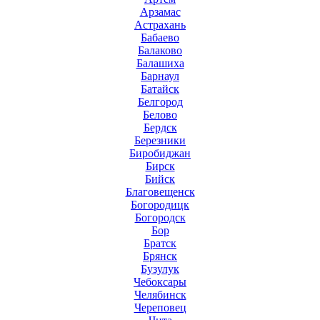
Арзамас
Астрахань
Бабаево
Балаково
Балашиха
Барнаул
Батайск
Белгород
Белово
Бердск
Березники
Биробиджан
Бирск
Бийск
Благовещенск
Богородицк
Богородск
Бор
Братск
Брянск
Бузулук
Чебоксары
Челябинск
Череповец