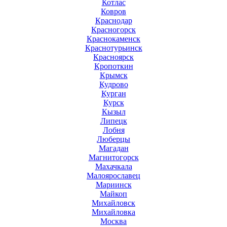
Котлас
Ковров
Краснодар
Красногорск
Краснокаменск
Краснотурьинск
Красноярск
Кропоткин
Крымск
Кудрово
Курган
Курск
Кызыл
Липецк
Лобня
Люберцы
Магадан
Магнитогорск
Махачкала
Малоярославец
Мариинск
Майкоп
Михайловск
Михайловка
Москва