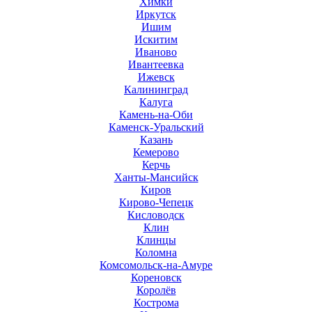
Химки
Иркутск
Ишим
Искитим
Иваново
Ивантеевка
Ижевск
Калининград
Калуга
Камень-на-Оби
Каменск-Уральский
Казань
Кемерово
Керчь
Ханты-Мансийск
Киров
Кирово-Чепецк
Кисловодск
Клин
Клинцы
Коломна
Комсомольск-на-Амуре
Кореновск
Королёв
Кострома